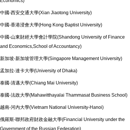
Economics)
中國-西安交通大學(Xian Jiaotong University)
中國-香港浸會大學(Hong Kong Baptist University)
中國-山東財經大學會計學院(Shandong University of Finance
and Economics,School of Accountancy)
新加坡-新加坡管理大學(Singapore Management University)
孟加拉-達卡大學(University of Dhaka)
泰國-清邁大學(Chiang Mai University)
泰國-法政大學(Mahawitthayalai Thammasat Business School)
越南-河內大學(Vietnam National University-Hanoi)
俄羅斯-聯邦政府財政金融大學(Financial University under the
Government of the Russian Federation)