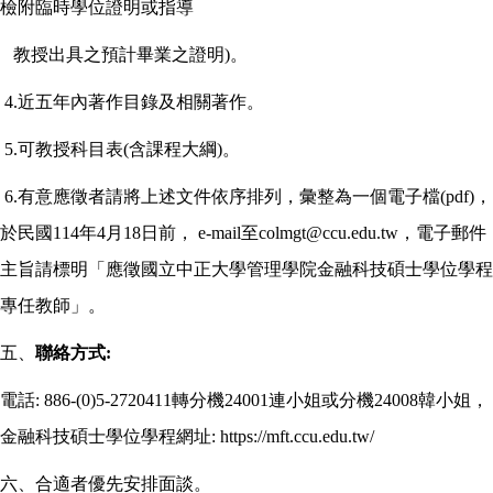
檢附臨時學位證明或指導
教授出具之預計畢業之證明)。
4.
近五年內著作目錄及相關著作。
5.
可教授科目表(含課程大綱)。
6.
有意應徵者請將上述文件依序排列，彙整為一個電子檔(pdf)，
於民國114年4月18日前， e-mail至colmgt@ccu.edu.tw，電子郵件
主旨請標明「應徵國立中正大學管理學院金融科技碩士學位學程
專任教師」。
五、
聯絡方式:
電話: 886-(0)5-2720411轉分機24001連小姐或分機24008韓小姐，
金融科技碩士學位學程網址: https://mft.ccu.edu.tw/
六、合適者優先安排面談。