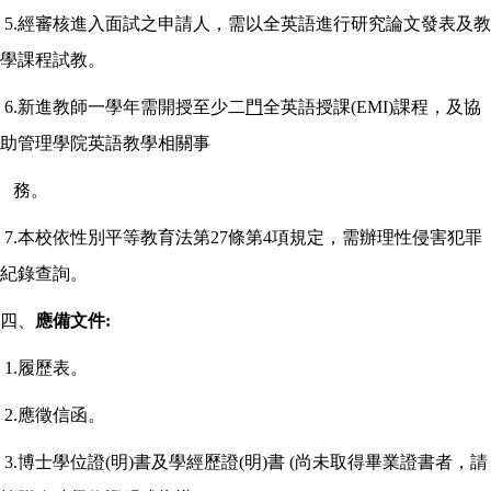
5.
經審核進入面試之申請人，需以全英語進行研究論文發表及教
學課程試教。
6.
新進教師一學年需開授至少二
門
全英語授課(EMI)課程，及協
助管理學院英語教學相關事
務。
7.
本校依性別平等教育法第27條第4項規定，需辦理性侵害犯罪
紀錄查詢。
四、
應備文件:
1.
履歷表。
2.
應徵信函。
3.
博士學位證(明)書及學經歷證(明)書 (尚未取得畢業證書者，請