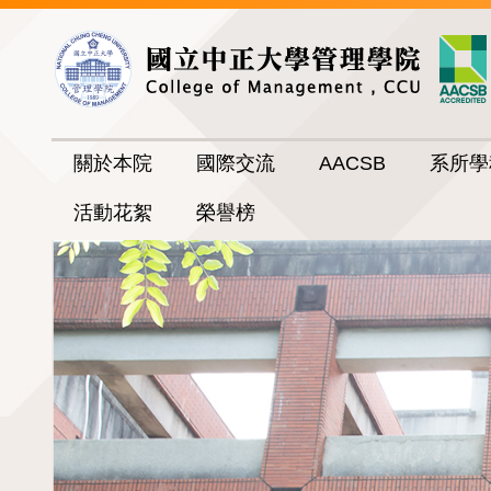
跳
到
主
要
內
容
關於本院
國際交流
AACSB
系所學
區
活動花絮
榮譽榜