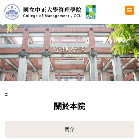
跳
到
主
要
內
容
區
:::
關於本院
簡介