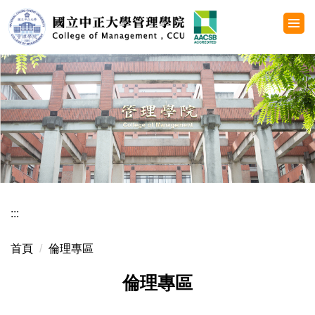
跳
到
主
要
內
容
區
:::
首頁
倫理專區
倫理專區