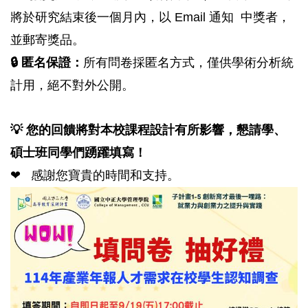
將於研究結束後一個月內，以 Email
通知
中獎者，
並郵寄獎品。
🔒
匿名保證：
所有問卷採匿名方式，僅供學術分析統
計用，絕不對外公開。
💡
您的回饋將對
本校
課程設計有所影響，懇請
學、
碩士班同學
們踴躍填寫！
❤
︎
感謝您寶貴的時間和支持。