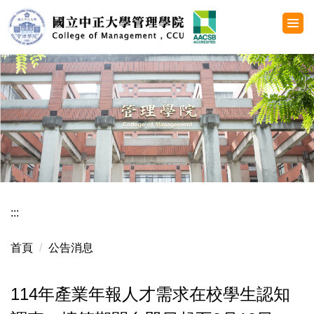
跳
到
主
要
內
容
區
:::
首頁
公告消息
114年產業年報人才需求在校學生認知