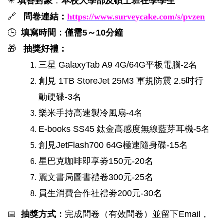
☀
填答對象
：
本校大學部及碩士班在學學生
🔗
問卷連結：
https://www.surveycake.com/s/pvzen
🕒
填寫時間：
僅需5～
10
分鐘
🎁
抽獎好禮：
三星 GalaxyTab A9 4G/64G平板電腦-2名
創見 1TB StoreJet 25M3 軍規防震 2.5吋行
動硬碟-3名
樂米手持高速製冷風扇-4名
E-books SS45
鈦金高感度無線藍芽耳機-5名
創見JetFlash700 64G極速隨身碟-15名
星巴克咖啡即享劵150元-20名
麗文書局圖書禮卷300元-25名
員生消費合作社禮劵200元-30名
📅
抽獎方式：
完成問卷（有效問卷）並留下Email，