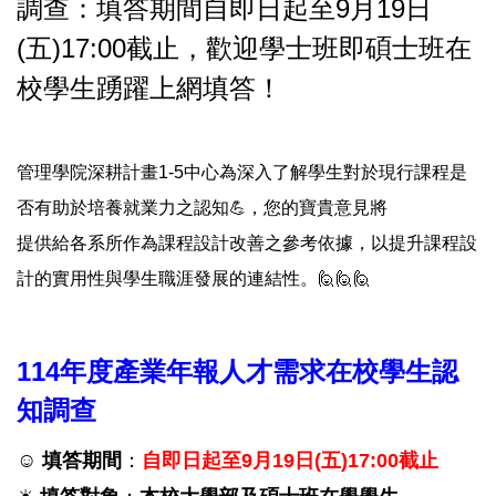
調查：填答期間自即日起至9月19日
(五)17:00截止，歡迎學士班即碩士班在
校學生踴躍上網填答！
管理學院
深耕計畫1-
5
中心
為深入了解學生對於現行課程是
否有助於培養就業力
之認知
💪
，
您的寶貴
意見
將
提供
給各系所作為課程設計改善之參考依據，以提升
課程設
計的實用性
與
學生職涯發展的連結性
。
🙋
🙋🙋
114
年度產業年報人才需求在校學生認
知調查
☺
填答期間
：
自即日
起至9月19日(五)17:00截止