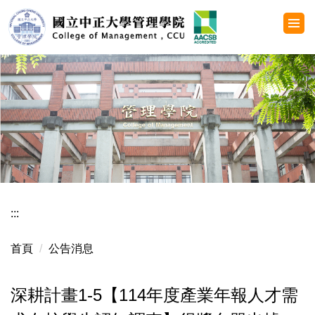
跳
到
主
要
內
容
區
:::
首頁
公告消息
深耕計畫1-5【114年度產業年報人才需