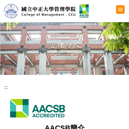
跳
到
主
要
內
容
區
:::
AACSB簡介