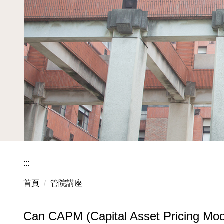
:::
首頁
管院講座
Can CAPM (Capital Asset Pricing Mode