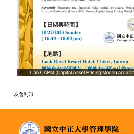
Can CAPM (Capital Asset Pricing Model) accurat
友善列印