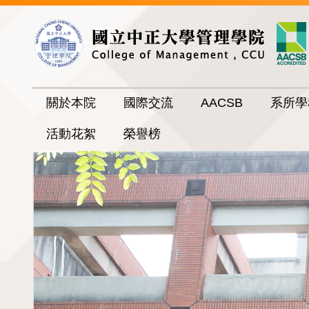
跳
到
主
要
內
容
關於本院
國際交流
AACSB
系所學
區
活動花絮
榮譽榜