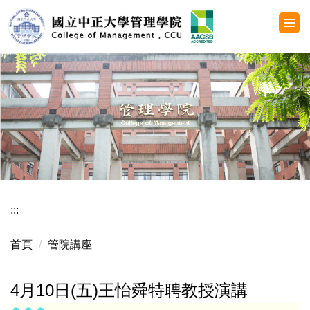
跳
到
主
要
內
容
區
:::
首頁
管院講座
4月10日(五)王怡舜特聘教授演講