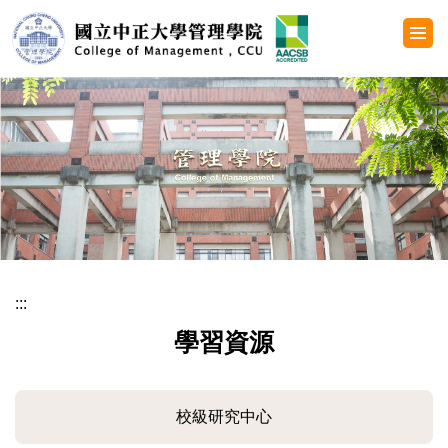
跳
到
主
要
內
容
區
:::
學習資源
校級研究中心